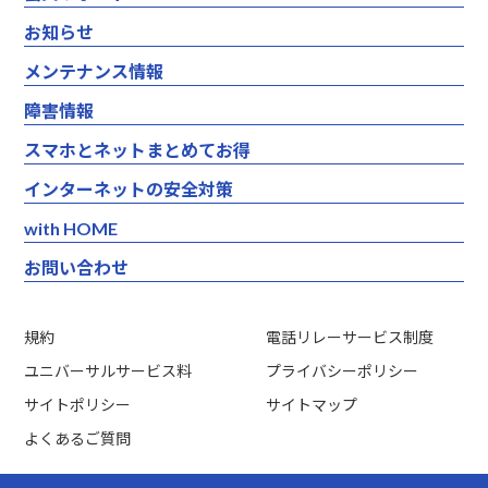
エンジョイ☆コミュファ光
詳しくはこちら
エディオンカードお支払い割引特典
エンジョイ！ブログ
ウイルスバスター クラウド 月額版
エンジョイ☆auひかり
会員サポート トップ
お知らせ
エンジョイご安心サポートE
メールアドレス追加サービス
ノートン IDアドバイザー
フレッツプラン光
各種手続き
エンジョイご安心サポートEP
WiMAX2+プラン
ウイルスチェックサービス（迷惑メールフィルタ機能付
メンテナンス情報
カスペルスキーセキュリティ
登録照会・利用状況照会
モバイル回線
き）
みやブル for マルチデバイス
UQコミュニケーションズのWiMAX2+回線を利用する
セキュリティ対策
WiMAX+5G(S)
障害情報
グローバルIPオプション
i-フィルター 月額版
テクニカルサポート
サービスです。
タブホ
スマホとネットまとめてお得
Q&A
詳しくはこちら
ソフト使い放題
インターネットの安全対策
WPS Office
モバイルプラン（DL）
with HOME
NTTドコモのモバイル回線に対応したプロバイダサー
お問い合わせ
ビスです。
詳しくはこちら
規約
電話リレーサービス制度
ユニバーサルサービス料
プライバシーポリシー
フレッツプラン（ISDN）
サイトポリシー
サイトマップ
NTT東西のフレッツISDNに対応したプロバイダサービ
よくあるご質問
スです。
詳しくはこちら