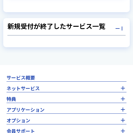
新規受付が終了したサービス一覧
WiMAX+5Gプラン
au 5Gを中心に3つのネットワークから最適な回線を自
サービス概要
動で選択し利用するサービスです。
ネットサービス
詳しくはこちら
ネットサービス トップ
特典
フレッツプラン（ADSL）
固定回線
特典 トップ
アプリケーション
エディオンネット基本パック
インターネットセキュリティ対策アプリ 最大３ヶ月無料
NTT東西のフレッツADSLに対応したプロバイダサービ
アプリケーション トップ
オプション
ドコモ光コラボプラン
フレッツプラン サービス基本料・プロバイダ料最大３ヶ月
スです。
エンジョイ with U-NEXT
SoftBank コラボプラン
無料
オプション トップ
会員サポート
ノートン セキュリティ