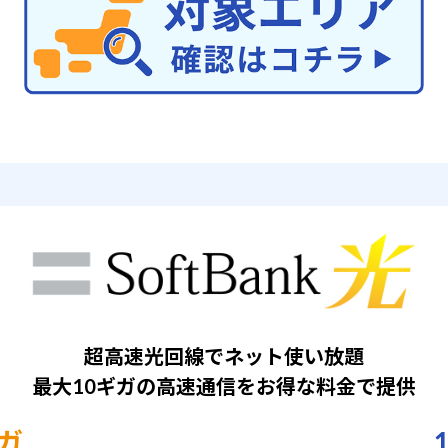
ご契約の完了後に、当社指定家電商品の税込金額から値引きいたします
購入商品のお値引きは1商品に限ります。
直近1年以内に同様の施策の適用をされている場合は対象外となります。
1契約名義につき、1回限りの適用となります。
ご契約のお申し込みと商品のご購入は同一店舗に限ります。
当社指定家電商品の税込金額が値引き額の上限となります
意事項＞
値引きは100円単位になります。100円未満の金額については、お客様
ください。
＜例＞商品金額12,480円の場合：12,400円値引き ※80円はお客様ご
表示価格は全て税込みになります。
エディオンファミリーショップの一部店舗では実施しておりません。
ネットサービスのご利用には別途月額料金が発生いたします。一定期間
金が発生する場合がございます。
本キャンペーンの内容は予告なく変更する場合があります。
終了日は未定です。終了前に本ページおよび店頭でお知らせいたします
超高速光回線でネット使い放題
最大10ギガの高速通信をお得な料金で提供
など詳しくはお近くの店舗スタッフまで お問い合わせ
ギガ