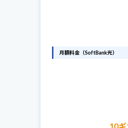
＜注
適用条件
月額料金（SoftBank光）
対象商品
10