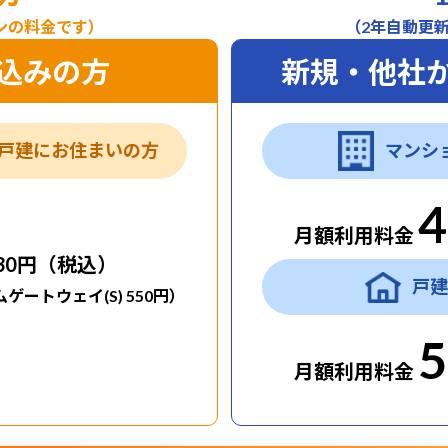
ンの料金です）
（2年自動更
込みの方
新規・他社
戸建にお住まいの方
マンシ
4
月額利用料金
30
円（税込）
戸建
ムゲートウェイ(S) 550円）
5
月額利用料金